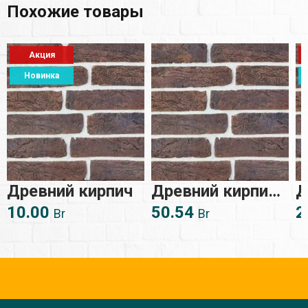
Похожие товары
Акция
Новинка
Древний кирпич
Древний кирпич
Д
10.00
тест
50.54
2
Br
Br